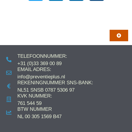
#solutionfocuscoaching #teamcoaching #individuelecoaching #samenwerking
#communicatie #veiligheid #preventiemedewerker #trainingen #balans #bedrijfsprocessen
#positiviteit #succesvolleverandering #persoonlijkegroei #teamontwikkeling #groei
#ontwikkeling #coaching #professionaldevelopment #workplacewellness #samensterk #arbo
TELEFOONNUMMER:
+31 (0)33 369 00 89
EMAIL ADRES:
info@preventieplus.nl
REKENINGNUMMER SNS-BANK:
NL51 SNSB 0787 5306 97
KVK NUMMER:
761 544 59
BTW NUMMER
NL 00 305 1569 B47