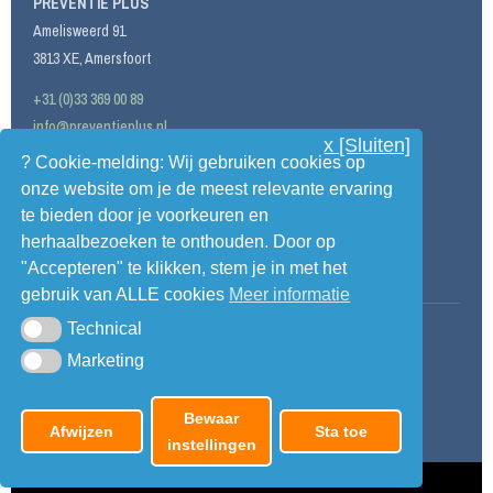
PREVENTIE PLUS
Amelisweerd 91
3813 XE, Amersfoort
+31 (0)33 369 00 89
info@preventieplus.nl
x [Sluiten]
? Cookie-melding: Wij gebruiken cookies op
KvK: 761 544 59
onze website om je de meest relevante ervaring
BTW: NL 00 305 1569 B47
te bieden door je voorkeuren en
Bank: NL51 SNSB 0787 5306 97
herhaalbezoeken te onthouden. Door op
"Accepteren" te klikken, stem je in met het
gebruik van ALLE cookies
Meer informatie
Technical
Technical
© 2026 Preventie Plus. Alle rechten voorbehouden.
Marketing
Marketing
Gemaakt door Lamenz
Bewaar
Afwijzen
Sta toe
instellingen
[
LAM
&
ZONEN
]