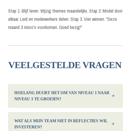
Stap 1: Blijf leren. Wijzig themes maandelijks. Stap 2: Model door
elkaar. Leid en medewerkers delen. Stap 3: Vier winnen. "Deze
maand 3 risico's voorkomen. Goed bezig!"
VEELGESTELDE VRAGEN
HOELANG DUURT HET OM VAN NIVEAU 1 NAAR
+
NIVEAU 3 TE GROEIEN?
Dat varieert. Voor kleine teams (10-20 mensen): 4-6 maanden. Voor
grotere organisaties: 9-12 maanden. Het hangt vooral af van
WAT ALS MIJN TEAM NIET IN REFLECTIES WIL
+
leiderschap en consistentie, niet zozeer van teamgrootte.
INVESTEREN?